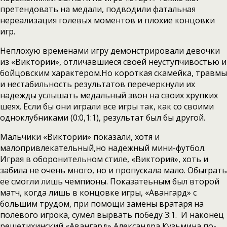
претендовать на медали, подводили фатальная
нереализация голевых моментов и плохие концовки
игр.
Неплохую временами игру демонстрировали девочки
из «Виктории», отличавшиеся своей неуступчивостью и
бойцовским характером.Но короткая скамейка, травмы
и нестабильность результатов перечеркнули их
надежды услышать медальный звон на своих хрупких
шеях. Если бы они играли все игры так, как со своими
одноклубниками (0:0,1:1), результат был бы другой.
Мальчики «Виктории» показали, хотя и
малопривлекательный,но надежный мини-футбол.
Играя в оборонительном стиле, «Виктория», хоть и
забила не очень много, но и пропускала мало. Обыграть
ее смогли лишь чемпионы. Показатеьным был второй
матч, когда лишь в концовке игры, «Авангард» с
большим трудом, при помощи замены вратаря на
полевого игрока, сумел вырвать победу 3:1. И наконец
решетихинский «Авангард» Александра Кузьмина по-