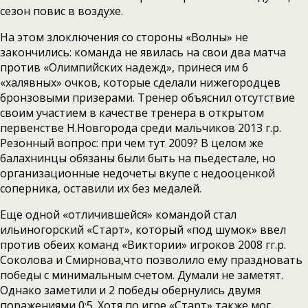
сезон повис в воздухе.
На этом злоключения со стороны «Волны» не
закончились: команда не явилась на свои два матча
против «Олимпийских надежд», принеся им 6
«халявных» очков, которые сделали нижегородцев
бронзовыми призерами. Тренер объяснил отсутствие
своим участием в качестве тренера в открытом
первенстве Н.Новгорода среди мальчиков 2013 г.р.
Резонный вопрос: при чем тут 2009? В целом же
балахнинцы обязаны были быть на пьедестале, но
организационные недочеты вкупе с недооценкой
соперника, оставили их без медалей.
Еще одной «отличившейся» командой стал
ильиногорский «Старт», который «под шумок» ввел
против обеих команд «Виктории» игроков 2008 гг.р.
Соколова и Смирнова,что позволило ему праздновать
победы с минимальным счетом. Думали не заметят.
Однако заметили и 2 победы обернулись двумя
поражениями 0:5. Хотя по игре «Старт» также мог