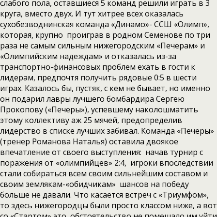
слабого пола, оставшиеся 5 команд решили играть в 3
круга, вместо двух. И тут хитрее всех оказалась
сухобезводнинская команда «Динамо»- ССШ «Олимп»,
которая, крупно проиграв в родном Семенове по три
раза не самым сильным нижегородским «Печерам» и
«Олимпийским надеждам» и отказалась из-за
транспортно-финансовых проблем ехать в гости к
лидерам, предпочтя получить рядовые 0:5 в шести
играх. Казалось бы, пустяк, с кем не бывает, но именно
он подарил лавры лучшего бомбардира Сергею
Прокопову («Печеры»), успевшему наколошматить
этому коллективу аж 25 мячей, предопределив
лидерство в списке лучших забивал. Команда «Печеры»
(тренер Романова Наталья) оставила двоякое
впечатление от своего выступления: начав турнир с
поражения от «олимпийцев» 2:4, игроки впоследствии
стали собираться всем своим сильнейшим составом и
своим землякам-«обидчикам» шансов на победу
больше не давали. Что касается встреч с «Триумфом»,
то здесь нижегородцы были просто классом ниже, а вот
со «Стартом» это обстоятельство не помешало им уйти