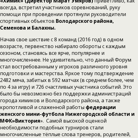
«Химик» (директор Марат Умяров)
приветливо, как
всегда, встретил участников соревнований, руку
помощи при проведении протянули руководители
спортивных объектов
Володарского района,
Семенова и Балахны.
Начав свое шествие с 8 команд (2016 год) в одном
возрасте, первенство набирало обороты с каждым
сезоном, становясь все ярче, популярнее и
многочисленнее. Не удивительно, что данный Форум
стал востребованным у игроков различного уровня
подготовки и мастерства. Яркое тому подтверждение
2482 мяча, забитых в 592 матчах (в среднем более, чем
по 4 за игру) и 726 счастливых участника событий. Это
было бы невозможно без поддержки администраций
города химиков и Володарского района, а также
кропотливой и слаженной работы
федерации
женского мини-футбола Нижегородской области и
МФК»Виктория
». Самой высокой оценкой
необходимости подобных турниров стали
многочисленные тёплые слова тренеров, родителей,