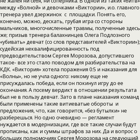
не жалея ни себя, ни соперника. В одной из таких «битв»
между «Волной» и девочками «Виктории», и.о. главного
тренера увел дзержинок с площадки. Понять его,
конечно, можно, дескать, грубая игра со стороны
мальчиков, многочисленные травмы, полученные здесь
же; призыв тренера балахнинцев Олега Подлозного
«убивать» девчат (со слов представителей «Виктории»);
судейская неквалифицированность под
предводительством Сергея Морозова, допустившего
такое- все это стало поводом для разбирательства на
КДК. «Виктория» хотела поражения 0:5 и наказания для
«Волны», но не учла одного: никому еще не
присуждалась победа, если он покинул игру до ее
окончания. А посему вердикт в отношении результата
был не в пользу девчат. Зато в плане наказания команд
были применены такие витиеватые обороты и
предложения, что, как говорится, «без бутылки» не
разберешься. Но одно очевидно — регламент
нуждается в модернизации, где все такие случаи будут
прописаны, как и суммы штрафов за них. Да и вопрос о
больших полномочиях Сергея Морозова на следующий