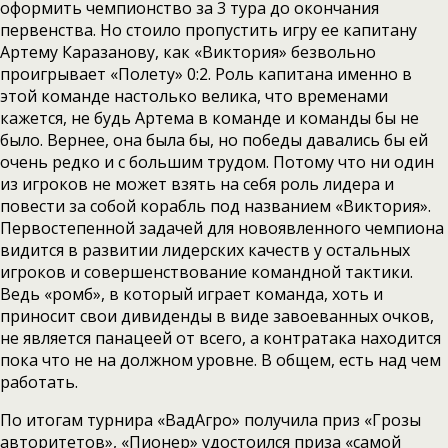
оформить чемпионство за 3 тура до окончания
первенства. Но стоило пропустить игру ее капитану
Артему Каразанову, как «Виктория» безвольно
проигрывает «Полету» 0:2. Роль капитана именно в
этой команде настолько велика, что временами
кажется, не будь Артема в команде и команды бы не
было. Вернее, она была бы, но победы давались бы ей
очень редко и с большим трудом. Потому что ни один
из игроков не может взять на себя роль лидера и
повести за собой корабль под названием «Виктория».
Первостепенной задачей для новоявленного чемпиона
видится в развитии лидерских качеств у остальных
игроков и совершенствование командной тактики.
Ведь «ромб», в который играет команда, хоть и
приносит свои дивиденды в виде завоеванных очков,
не является панацеей от всего, а контратака находится
пока что не на должном уровне. В общем, есть над чем
работать.
По итогам турнира «ВадАгро» получила приз «Грозы
авторитетов», «Пионер» удостоился приза «самой