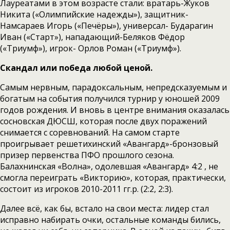
Лауреатами в этом возрасте стали: вратарь-Жуков
Никита («Олимпийские надежды»), защитник-
Намсараев Игорь («Печёры»), универсал- Бударагин
Иван («Старт»), нападающий-Беляков Фёдор
(«Триумф»), игрок- Орлов Роман («Триумф»).
Скандал или победа любой ценой.
Самым нервным, парадоксальным, непредсказуемым и
богатым на события получился турнир у юношей 2009
годов рождения. И вновь в центре внимания оказалась
сосновская ДЮСШ, которая после двух поражений
снимается с соревнований. На самом старте
проигрывает решетихинский «Авангард»-бронзовый
призер первенства ПФО прошлого сезона.
Балахнинская «Волна», одолевшая «Авангард» 4:2 , не
смогла переиграть «Викторию», которая, практически,
состоит из игроков 2010-2011 гг.р. (2:2, 2:3).
Далее всё, как бы, встало на свои места: лидер стал
исправно набирать очки, остальные команды бились,