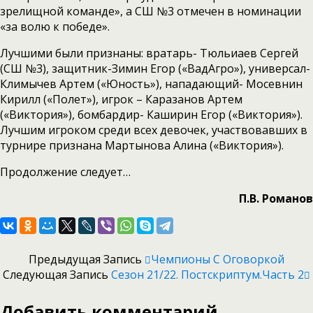
зрелищной команде», а СШ №3 отмечен в номинации
«за волю к победе».
Лучшими были признаны: вратарь- Тюльиаев Сергей
(СШ №3), защитник-Зимин Егор («ВадАгро»), универсал-
Климычев Артем («Юность»), нападающий- Мосевнин
Кирилл («Полет»), игрок – Каразанов Артем
(«Виктория»), бомбардир- Каширин Егор («Виктория»).
Лучшим игроком среди всех девочек, участвовавших в
турнире признана Мартынова Алина («Виктория»).
Продолжение следует…
П.В. Романов
Предыдущая Запись
Чемпионы С Оговоркой
Следующая Запись
Сезон 21/22. Постскриптум.Часть 2
Добавить комментарий