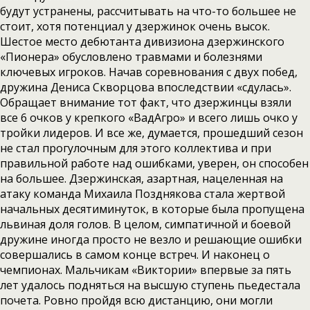
будут устранены, рассчитывать на что-то большее не
стоит, хотя потенциал у дзержинок очень высок.
Шестое место дебютанта дивизиона дзержинского
«Пионера» обусловлено травмами и болезнями
ключевых игроков. Начав соревнования с двух побед,
дружина Дениса Скворцова впоследствии «сдулась».
Обращает внимание тот факт, что дзержинцы взяли
все 6 очков у крепкого «ВадАгро» и всего лишь очко у
тройки лидеров. И все же, думается, прошедший сезон
не стал прогулочным для этого коллектива и при
правильной работе над ошибками, уверен, он способен
на большее. Дзержинская, азартная, нацеленная на
атаку команда Михаила Позднякова стала жертвой
начальных десятиминуток, в которые была пропущена
львиная доля голов. В целом, симпатичной и боевой
дружине иногда просто не везло и решающие ошибки
совершались в самом конце встреч. И наконец о
чемпионах. Мальчикам «Виктории» впервые за пять
лет удалось подняться на высшую ступень пьедестала
почета. Ровно пройдя всю дистанцию, они могли