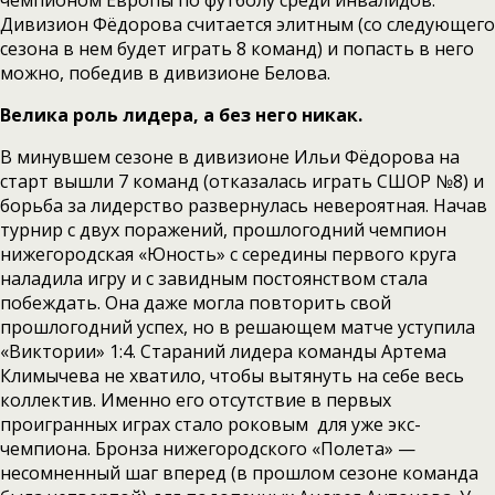
чемпионом Европы по футболу среди инвалидов.
Дивизион Фёдорова считается элитным (со следующего
сезона в нем будет играть 8 команд) и попасть в него
можно, победив в дивизионе Белова.
Велика роль лидера, а без него никак.
В минувшем сезоне в дивизионе Ильи Фёдорова на
старт вышли 7 команд (отказалась играть СШОР №8) и
борьба за лидерство развернулась невероятная. Начав
турнир с двух поражений, прошлогодний чемпион
нижегородская «Юность» с середины первого круга
наладила игру и с завидным постоянством стала
побеждать. Она даже могла повторить свой
прошлогодний успех, но в решающем матче уступила
«Виктории» 1:4. Стараний лидера команды Артема
Климычева не хватило, чтобы вытянуть на себе весь
коллектив. Именно его отсутствие в первых
проигранных играх стало роковым для уже экс-
чемпиона. Бронза нижегородского «Полета» —
несомненный шаг вперед (в прошлом сезоне команда