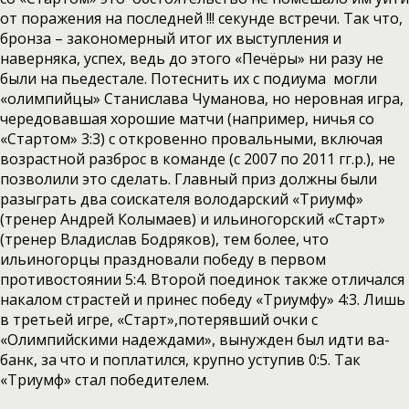
от поражения на последней !!! секунде встречи. Так что,
бронза – закономерный итог их выступления и
наверняка, успех, ведь до этого «Печёры» ни разу не
были на пьедестале. Потеснить их с подиума могли
«олимпийцы» Станислава Чуманова, но неровная игра,
чередовавшая хорошие матчи (например, ничья со
«Стартом» 3:3) с откровенно провальными, включая
возрастной разброс в команде (с 2007 по 2011 гг.р.), не
позволили это сделать. Главный приз должны были
разыграть два соискателя володарский «Триумф»
(тренер Андрей Колымаев) и ильиногорский «Старт»
(тренер Владислав Бодряков), тем более, что
ильиногорцы праздновали победу в первом
противостоянии 5:4. Второй поединок также отличался
накалом страстей и принес победу «Триумфу» 4:3. Лишь
в третьей игре, «Старт»,потерявший очки с
«Олимпийскими надеждами», вынужден был идти ва-
банк, за что и поплатился, крупно уступив 0:5. Так
«Триумф» стал победителем.