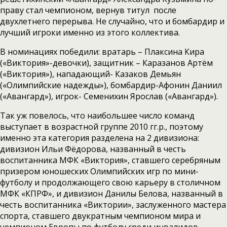
праву стал чемпионом, вернув титул после
двухлетнего перерыва. Не случайно, что и бомбардир и
лучший игроки именно из этого коллектива.
В номинациях победили: вратарь – Плаксина Кира
(«Виктория»-девочки), защитник – Каразанов Артём
(«Виктория»), нападающий- Казаков Демьян
(«Олимпийские надежды»), бомбардир-Афонин Даниил
(«Авангард»), игрок- Семенихин Ярослав («Авангард»).
Так уж повелось, что наибольшее число команд
выступает в возрастной группе 2010 гг.р., поэтому
именно эта категория разделена на 2 дивизиона:
дивизион Ильи Фёдорова, названный в честь
воспитанника МФК «Виктория», ставшего серебряным
призером юношеских Олимпийских игр по мини-
футболу и продолжающего свою карьеру в столичном
МФК «КПРФ», и дивизион Данилы Белова, названный в
честь воспитанника «Виктории», заслуженного мастера
спорта, ставшего двукратным чемпионом мира и