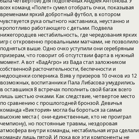
была четвертой) для подопечных Андрея Антонова. У
всех команд «Полет» сумел отобрать очки, показывая
временами яркий добротный футбол, в котором
чувствуется рука опытного наставника, неустанно и
кропотливо работающего с детьми. Подвела
нижегородцев нестабильность, где чередования ярких
игр с откровенно провальными матчами, не позволило
подняться выше. Одно очко уступили они серебряным
призерам, что говорит об отсутствии фарта в нужный
момент. А вот «ВадАгро» из Вада стал заложником
собственной расточительности, беспечности и
недооценки соперника. Взяв у призеров 10 очков из 12
возможных, воспитанники Пала Либасова умудрились
в оставшихся 8 встречах пополнить свой багаж всего
лишь шестью очками. Как следствие, четвертое место
по сравнению с прошлогодней бронзой. Девичья
команда «Виктория» могла бы бороться за самые
высокие места ( они-единственные, кто не проиграл
чемпиону), но постоянные травмы, нездоровая
атмосфера внутри команды, нестабильная игра сделали
команду лишь пятой. И пока все эти компоненты не