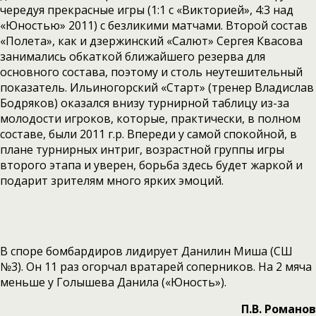
чередуя прекрасные игры (1:1 с «Викторией», 4:3 над
«Юностью» 2011) с безликими матчами. Второй состав
«Полета», как и дзержинский «Салют» Сергея Квасова
занимались обкаткой ближайшего резерва для
основного состава, поэтому и столь неутешительный
показатель. Ильиногорский «Старт» (тренер Владислав
Бодряков) оказался внизу турнирной таблицу из-за
молодости игроков, которые, практически, в полном
составе, были 2011 г.р. Впереди у самой спокойной, в
плане турнирных интриг, возрастной группы игры
второго этапа и уверен, борьба здесь будет жаркой и
подарит зрителям много ярких эмоций.
В споре бомбардиров лидирует Данилин Миша (СШ
№3). Он 11 раз огорчал вратарей соперников. На 2 мяча
меньше у Голышева Данила («Юность»).
П.В. Романов