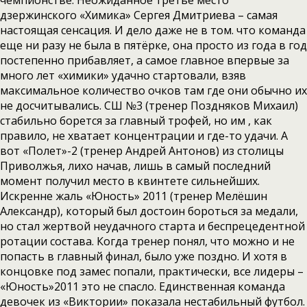
чемпионстве. Неожиданное третье место
дзержинского «Химика» Сергея Дмитриева – самая
настоящая сенсация. И дело даже не в том. что команда
еще ни разу не была в пятёрке, она просто из года в год
постепенно прибавляет, а самое главное впервые за
много лет «химики» удачно стартовали, взяв
максимальное количество очков там где они обычно их
не досчитывались. СШ №3 (тренер Поздняков Михаил)
стабильно борется за главный трофей, но им , как
правило, не хватает концентрации и где-то удачи. А
вот «Полет»-2 (тренер Андрей Антонов) из столицы
Приволжья, лихо начав, лишь в самый последний
момент получил место в квинтете сильнейших.
Искренне жаль «Юность» 2011 (тренер Мелёшин
Александр), который был достоин бороться за медали,
но стал жертвой неудачного старта и беспрецедентной
ротации состава. Когда тренер понял, что можно и не
попасть в главный финал, было уже поздно. И хотя в
концовке под замес попали, практически, все лидеры –
«Юность»2011 это не спасло. Единственная команда
девочек из «Виктории» показала нестабильный футбол.