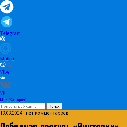
Telegram
Mailru
Viber
Vk
МФК "Виктория"
19.03.2024 • нет комментариев
Победная поступь «Виктории»