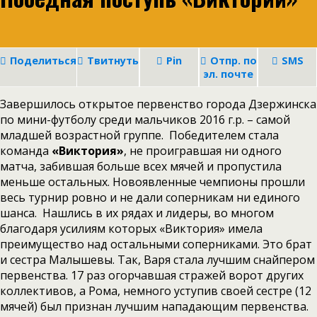
Поделиться
Твитнуть
Pin
Отпр. по
SMS
эл. почте
Завершилось открытое первенство города Дзержинска
по мини-футболу среди мальчиков 2016 г.р. – самой
младшей возрастной группе. Победителем стала
команда
«Виктория»
, не проигравшая ни одного
матча, забившая больше всех мячей и пропустила
меньше остальных. Новоявленные чемпионы прошли
весь турнир ровно и не дали соперникам ни единого
шанса. Нашлись в их рядах и лидеры, во многом
благодаря усилиям которых «Виктория» имела
преимущество над остальными соперниками. Это брат
и сестра Малышевы. Так, Варя стала лучшим снайпером
первенства. 17 раз огорчавшая стражей ворот других
коллективов, а Рома, немного уступив своей сестре (12
мячей) был признан лучшим нападающим первенства.