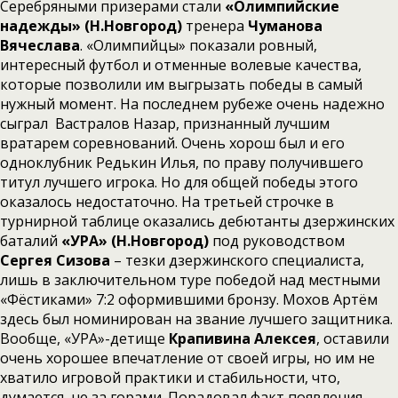
Серебряными призерами стали
«Олимпийские
надежды» (Н.Новгород)
тренера
Чуманова
Вячеслава
. «Олимпийцы» показали ровный,
интересный футбол и отменные волевые качества,
которые позволили им выгрызать победы в самый
нужный момент. На последнем рубеже очень надежно
сыграл Вастралов Назар, признанный лучшим
вратарем соревнований. Очень хорош был и его
одноклубник Редькин Илья, по праву получившего
титул лучшего игрока. Но для общей победы этого
оказалось недостаточно. На третьей строчке в
турнирной таблице оказались дебютанты дзержинских
баталий
«УРА» (Н.Новгород)
под руководством
Сергея Сизова
– тезки дзержинского специалиста,
лишь в заключительном туре победой над местными
«Фёстиками» 7:2 оформившими бронзу. Мохов Артём
здесь был номинирован на звание лучшего защитника.
Вообще, «УРА»-детище
Крапивина Алексея
, оставили
очень хорошее впечатление от своей игры, но им не
хватило игровой практики и стабильности, что,
думается, не за горами. Порадовал факт появления