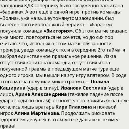
заседания КДК сопернику было заслуженно засчитана
«баранка». А вот ещё в одной игре, против команды
«Волна», уже на вышеупомянутом заседании, был
вынесен противоположный вердикт – «баранку»
получила команда
«Виктория».
Об этом матче сказано
уже много, повторяться не хочется, но до сих пор
считаю, что, исполняя в этом матче обязанности
тренера, уведя команду с поля в середине 2го тайма, я
выбрал единственное правильное решение. Из-за
отсутствия капитана команды, отсутствия из-за
полученной травмы в предыдущем матче тура ещё
одного игрока, мы вышли на эту игру впятером. В ходе
этого матча получили микротравмы —
Полина
Каширина
(удар в спину),
Иванова Светлана
(удар в
лицо),
Арина Александрина
(тяжелое падение после
удара сзади по ногам), относительно в «живых» на поле
остались лишь вратарь
Кира Плаксина
и полевой
игрок
Алина Мартынова
. Продолжать рисковать
здоровьем девушек в этом матче дальше я не имел
права!