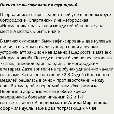
Оценка за выступление в турнире- 4
Оторвавшись от преследователей уже в первом круге
богородские «Спартанки» и нижегородская
«Норманочка» разыграли между собой первые два
места. А могло бы быть иначе…
В матчах с «лисами» были зафиксированы две нулевые
ничьи, а в самом начале турнира наши девушки
устроили аттракцион невиданной щедрости в матче с
«Норманочкой». По ходу встречи были не реализованы
7 (семь) выходов один на один с нижегородским
вратарём. Даже зрители на трибунах удивлённо качали
головами. Как итог-поражение 2-3. Судьба бронзовых
медалей решалась в очном противостоянии между
нашей командой и первомайским «Экстримом».
Нервные и дёрганые матчи в обоих кругах
завершились боевыми ничьими 2-2 и 1-1
соответственно. В первом матче
Алина Мартынова
оформила дубль, забив два потрясающих мяча!