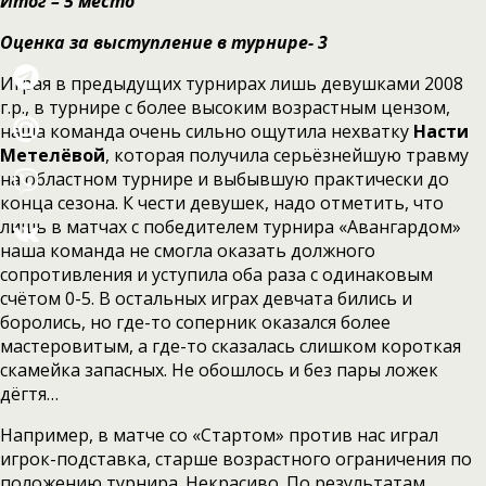
Итог – 5 место
Оценка за выступление в турнире- 3
Играя в предыдущих турнирах лишь девушками 2008
г.р., в турнире с более высоким возрастным цензом,
наша команда очень сильно ощутила нехватку
Насти
Метелёвой
, которая получила серьёзнейшую травму
на областном турнире и выбывшую практически до
конца сезона. К чести девушек, надо отметить, что
лишь в матчах с победителем турнира «Авангардом»
наша команда не смогла оказать должного
сопротивления и уступила оба раза с одинаковым
счётом 0-5. В остальных играх девчата бились и
боролись, но где-то соперник оказался более
мастеровитым, а где-то сказалась слишком короткая
скамейка запасных. Не обошлось и без пары ложек
дёгтя…
Например, в матче со «Стартом» против нас играл
игрок-подставка, старше возрастного ограничения по
положению турнира. Некрасиво. По результатам