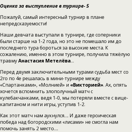
Оценка за выступление в турнире- 5
Пожалуй, самый интересный турнир в плане
непредсказуемости!
Наши девчата выступали в турнире, где соперники
были старше на 1-2 года, но это не помешало им до
последнего тура бороться за высокие места. К
сожалению, именно в этом турнире, получила тяжёлую
травму
Анастасия Метелёва
…
Перед двумя заключительными турами судьба мест со
2го по 4е решалась в мини-турнире между
«Спартанками», «Молнией» и
«Викторией»
. Ах, опять
хочется вспомнить злополучный матч с
кулебакчанками, ведя 1-0, мы потеряли вместе с вице-
капитаном и нити игры, уступив 1-2.
Как этот матч нам аукнулся…. И даже героическая
победа над богородскими «лисами» не смогла нам
помочь занять 2 место….