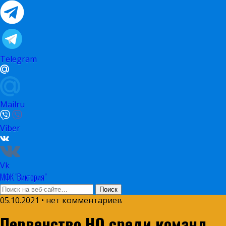
Telegram
Mailru
Viber
Vk
МФК "Виктория"
05.10.2021 • нет комментариев
Первенство НО среди команд