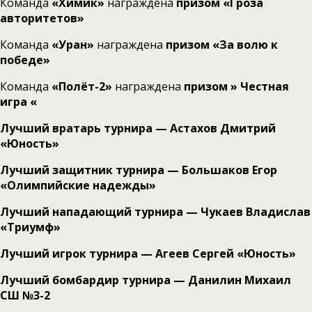
Команда
«Химик»
награждена
призом «Гроза
авторитетов»
Команда
«Уран»
награждена
призом «За волю к
победе»
Команда
«Полёт-2»
награждена
призом »
Честная
игра
«
Лучший вратарь турнира — Астахов Дмитрий
«Юность»
Лучший защитник турнира — Большаков Егор
«Олимпийские надежды»
Лучший нападающий турнира — Чукаев Владислав
«Триумф»
Лучший игрок турнира — Агеев Сергей
«Юность»
Лучший бомбардир турнира — Данилин Михаил
СШ №3-2