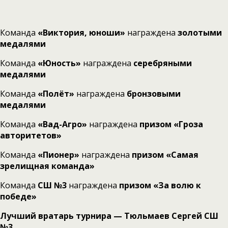
Команда
«Виктория, юноши»
награждена
золотыми
медалями
Команда
«Юность»
награждена
серебряными
медалями
Команда
«Полёт»
награждена
бронзовыми
медалями
Команда
«Вад-Агро»
награждена
призом «Гроза
авторитетов»
Команда
«Пионер»
награждена
призом «Самая
зрелищная команда»
Команда
СШ №3
награждена
призом «За волю к
победе»
Лучший вратарь турнира — Тюльмаев Сергей СШ
№3