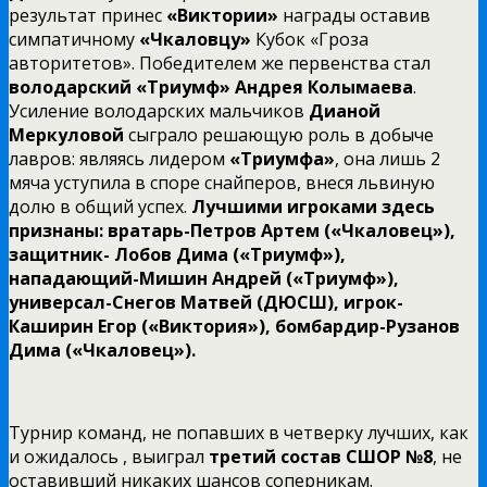
результат принес
«Виктории»
награды оставив
симпатичному
«Чкаловцу»
Кубок «Гроза
авторитетов». Победителем же первенства стал
володарский «Триумф» Андрея Колымаева
.
Усиление володарских мальчиков
Дианой
Меркуловой
сыграло решающую роль в добыче
лавров: являясь лидером
«Триумфа»
, она лишь 2
мяча уступила в споре снайперов, внеся львиную
долю в общий успех.
Лучшими игроками здесь
признаны: вратарь-Петров Артем («Чкаловец»),
защитник- Лобов Дима («Триумф»),
нападающий-Мишин Андрей («Триумф»),
универсал-Снегов Матвей (ДЮСШ), игрок-
Каширин Егор («Виктория»), бомбардир-Рузанов
Дима («Чкаловец»).
Турнир команд, не попавших в четверку лучших, как
и ожидалось , выиграл
третий состав СШОР №8
, не
оставивший никаких шансов соперникам.