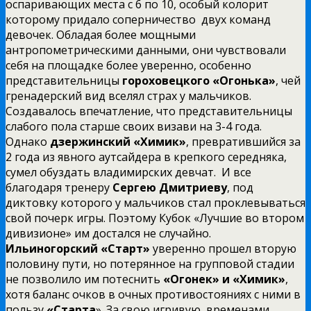
оспаривающих места с 6 по 10, особый колорит
которому придало соперничество двух команд
девочек. Обладая более мощными
антропометрическими данными, они чувствовали
себя на площадке более уверенно, особенно
представительницы
гороховецкого «Огонька»
, чей
гренадерский вид вселял страх у мальчиков.
Создавалось впечатление, что представительницы
слабого пола старше своих визави на 3-4 года.
Однако
дзержинский «Химик»
, превратившийся за
2 года из явного аутсайдера в крепкого середняка,
сумел обуздать владимирских девчат. И все
благодаря тренеру
Сергею Дмитриеву
, под
диктовку которого у мальчиков стал проклевываться
свой почерк игры. Поэтому Кубок «Лучшие во втором
дивизионе» им достался не случайно.
Ильиногорский «Старт»
уверенно прошел вторую
половину пути, но потерянное на групповой стадии
не позволило им потеснить
«Огонек» и «Химик»
,
хотя баланс очков в очных противостояниях с ними в
пользу
«Старта
». За свою игривую, временами