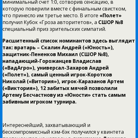
минимальный счет 1:0, сотворив сенсацию, в
которую поверили вместе с финальным свистком,
что принесло им третье место. В итоге
«Полет»
получил Кубок «Гроза авторитетов», а
СШОР №8
специальный приз зрительских симпатий.
Расшитенный список номинантов здесь выглядит
так: вратарь – Скалин Андрей («Юность»),
защитник-Пененков Михаил (СШОР №8),
нападающий-Горожанцев Владислав
(«ВадАгро»), универсал-Захаров Андрей
(«Полет»), самый ценный игрок-Коротков
Николай («Витория»), игрок-Каразанов Артем
(«Виктория»), 12 забитых мячей позволили
Артему Бесчастнову из «Юности» стать самым
забивным игроком турнира.
Интереснейший, захватывающий и
бескомпромиссный кэм-бэк получился у квинтета