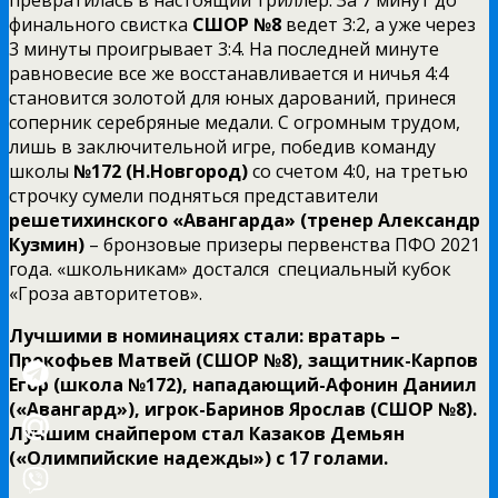
финального свистка
СШОР №8
ведет 3:2, а уже через
3 минуты проигрывает 3:4. На последней минуте
равновесие все же восстанавливается и ничья 4:4
становится золотой для юных дарований, принеся
соперник серебряные медали. С огромным трудом,
лишь в заключительной игре, победив команду
школы
№172 (Н.Новгород)
со счетом 4:0, на третью
строчку сумели подняться представители
решетихинского «Авангарда» (тренер Александр
Кузмин)
– бронзовые призеры первенства ПФО 2021
года. «школьникам» достался специальный кубок
«Гроза авторитетов».
Лучшими в номинациях стали: вратарь –
Прокофьев Матвей (СШОР №8), защитник-Карпов
Егор (школа №172), нападающий-Афонин Даниил
(«Авангард»), игрок-Баринов Ярослав (СШОР №8).
Лучшим снайпером стал Казаков Демьян
(«Олимпийские надежды») с 17 голами.