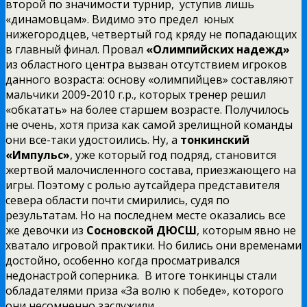
второй по значимости турнир, уступив лишь
«динамовцам». Видимо это предел юных
нижегородцев, четвертый год кряду не попадающих
в главный финал. Провал
«Олимпийских надежд»
из областного центра вызван отсутствием игроков
данного возраста: основу «олимпийцев» составляют
мальчики 2009-2010 г.р., которых тренер решил
«обкатать» на более старшем возрасте. Получилось
не очень, хотя приза как самой зрелищной команды
они все-таки удостоились. Ну, а
тонкинский
«Импульс»
, уже который год подряд, становится
жертвой малочисленного состава, приезжающего на
игры. Поэтому с ролью аутсайдера представителя
севера области почти смирились, судя по
результатам. Но на последнем месте оказались все
же девочки из
Сосновской ДЮСШ
, которым явно не
хватало игровой практики. Но бились они временами
достойно, особенно когда просматривался
недонастрой соперника. В итоге тонкинцы стали
обладателями приза «За волю к победе», которого
они несомненно заслужили.