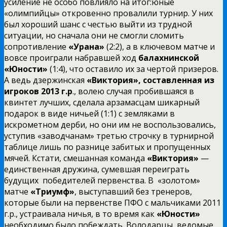
усиление не особо повлияло на итог:юные
«олимпийцы» откровенно провалили турнир. У них
был хороший шанс с честью выйти из трудной
ситуации, но сначала они не смогли сломить
сопротивление
«Урана»
(2:2), а в ключевом матче и
вовсе проиграли набравшей ход
балахнинской
«Юности»
(1:4), что оставило их за чертой призеров.
А ведь дзержинская
«Виктория», составленная из
игроков 2013 г.р
., волею случая пробившаяся в
квинтет лучших, сделала арзамасцам шикарный
подарок в виде ничьей (1:1) с земляками в
искрометном дерби, но они им не воспользовались,
уступив «заводчанам» третью строчку в турнирной
таблице лишь по разнице забитых и пропущенных
мячей. Кстати, смешанная команда
«Виктория»
—
единственная дружина, сумевшая переиграть
будущих победителей первенства. В «золотом»
матче
«Триумф»
, выступавший без тренеров,
которые были на первенстве ПФО с мальчиками 2011
г.р., устраивала ничья, в то время как
«Юности»
необходимо было побеждать. Володарцы, ведомые