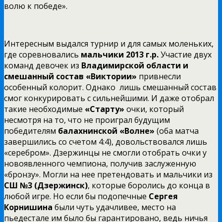
волю к победе».
Интересным выдался турнир и для самых моленьких,
где соревновались
мальчики 2013 г.р.
Участие двух
команд девочек из
Владимирской области и
смешанный состав «Виктории»
привнесли
особенный колорит. Однако лишь смешанный состав
смог конкурировать с сильнейшими. И даже отобрал
такие необходимые
«Старту»
очки, который
несмотря на то, что не проиграл будущим
победителям
балахнинской «Волне»
(оба матча
завершились со счетом 4:4), довольствовался лишь
«серебром». Дзержинцы не смогли отобрать очки у
новоявленного чемпиона, получив заслуженную
«бронзу». Могли на нее претендовать и мальчики из
СШ №3 (Дзержинск)
, которые боролись до конца в
любой игре. Но если бы подопечные
Сергея
Корнишина
были чуть удачливее, место на
пьедестале им было бы гарантировано, ведь ничья