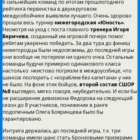
6 сильнейших команд по итогам прошлогоднего
рейтинга первенства в двухкруговом
междусобойчике выявляли лучшего. Очень здорово
прошла весь турнир
нижегородская «Юность»
.
Несмотря на уход с поста главного
тренера Игоря
Веричева
, созданный им игровой почерк помог
ребятам уверенно победить. За два тура до финиш
нижегородцы были недосягаемы, до последней игры
они вообще не потеряли ни одного очка. Остальные
команды будучи примерно одинакового класса
настолько неистово погрязли в междоусобице, что
шансов поспорить с «кораблем без капитана» у них
не было. На фоне этих бойцов,
второй состав СШОР
№8
выглядел, мягко говоря, неубедительно. И если бы
не расширение дивизиона Федорова на следующий
сезон до 8 участников, понижение в ранге
подопечным Олега Бояринцева было бы
гарантировано.
Интрига держалась до последней игры, т.к. три
команды имели шанс стать бронзовыми призерами.