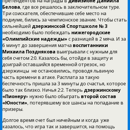
претендентов на награды в
дивизионе Даниила
Белова
, где все решалось в заключительном туре.
Три соискателя, обеспечившие себе место на
подиуме, бились за чемпионское звание. Чтобы стать
сильнейшей
дзержинской Спортшколе № 3
необходимо было побеждать
нижегородские
«Олимпийские надежды»
с разницей в 2 мяча. И за
6 минут до завершения матча
воспитанники
Михаила Позднякова
выигрывали с нужным для
себя счетом 2:0. Казалось бы, отойди в защиту и
доиграй оставшийся временной отрезок, но
дзержинцы не остановились, проводя львиную
часть времени в атаке. Расплата за такую
беспечность пришла за 3 минуты до счастья, которое
было так близко. Ничья 2:2. Теперь
дзержинскому
«Пионеру
» нужно было обыграть
второй состав
«Юности»
, потерявшему все шансы на попадание в
призеры.
Долгое время счет был ничейным и когда уже
казалось, что игра так и завершится, на помощь