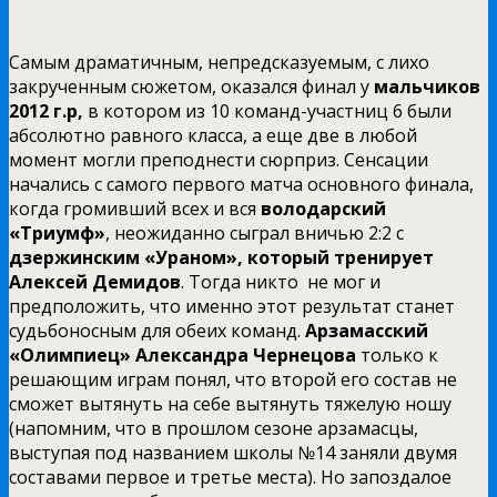
Самым драматичным, непредсказуемым, с лихо
закрученным сюжетом, оказался финал у
мальчиков
2012 г.р,
в котором из 10 команд-участниц 6 были
абсолютно равного класса, а еще две в любой
момент могли преподнести сюрприз. Сенсации
начались с самого первого матча основного финала,
когда громивший всех и вся
володарский
«Триумф»
, неожиданно сыграл вничью 2:2 с
дзержинским «Ураном», который тренирует
Алексей Демидов
. Тогда никто не мог и
предположить, что именно этот результат станет
судьбоносным для обеих команд.
Арзамасский
«Олимпиец» Александра Чернецова
только к
решающим играм понял, что второй его состав не
сможет вытянуть на себе вытянуть тяжелую ношу
(напомним, что в прошлом сезоне арзамасцы,
выступая под названием школы №14 заняли двумя
составами первое и третье места). Но запоздалое