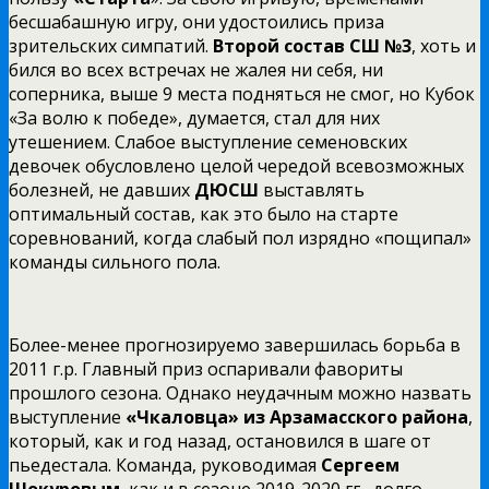
бесшабашную игру, они удостоились приза
зрительских симпатий.
Второй состав СШ №3
, хоть и
бился во всех встречах не жалея ни себя, ни
соперника, выше 9 места подняться не смог, но Кубок
«За волю к победе», думается, стал для них
утешением. Слабое выступление семеновских
девочек обусловлено целой чередой всевозможных
болезней, не давших
ДЮСШ
выставлять
оптимальный состав, как это было на старте
соревнований, когда слабый пол изрядно «пощипал»
команды сильного пола.
Более-менее прогнозируемо завершилась борьба в
2011 г.р. Главный приз оспаривали фавориты
прошлого сезона. Однако неудачным можно назвать
выступление
«Чкаловца» из Арзамасского района
,
который, как и год назад, остановился в шаге от
пьедестала. Команда, руководимая
Сергеем
Шокуровым
, как и в сезоне 2019-2020 гг., долго