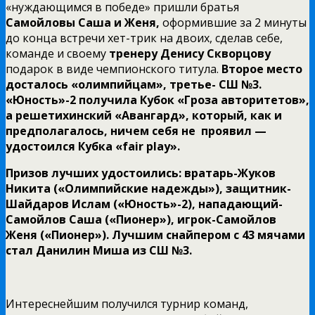
«нуждающимся в победе» пришли братья
Самойловы Саша и Женя,
оформившие за 2 минуты
до конца встречи хет-трик на двоих, сделав себе,
команде и своему
тренеру Денису Скворцову
подарок в виде чемпионского титула.
Второе место
досталось «олимпийцам», третье- СШ №3.
«Юность»-2 получила Кубок «Гроза авторитетов»,
а решетихинский «Авангард», который, как и
предполагалось, ничем себя не проявил —
удостоился Кубка «fair play».
Призов лучших удостоились: вратарь-Жуков
Никита («Олимпийские надежды»), защитник-
Шайдаров Ислам («Юность»-2), нападающий-
Самойлов Саша («Пионер»), игрок-Самойлов
Женя («Пионер»). Лучшим снайпером с 43 мячами
стал Данилин Миша из СШ №3.
Интереснейшим получился турнир команд,