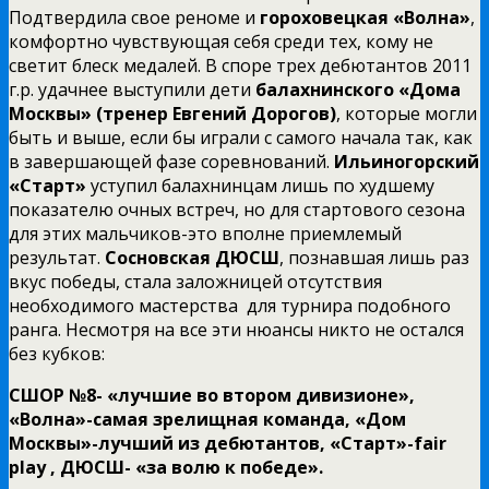
Подтвердила свое реноме и
гороховецкая «Волна»
,
комфортно чувствующая себя среди тех, кому не
светит блеск медалей. В споре трех дебютантов 2011
г.р. удачнее выступили дети
балахнинского «Дома
Москвы» (тренер Евгений Дорогов)
, которые могли
быть и выше, если бы играли с самого начала так, как
в завершающей фазе соревнований.
Ильиногорский
«Старт»
уступил балахнинцам лишь по худшему
показателю очных встреч, но для стартового сезона
для этих мальчиков-это вполне приемлемый
результат.
Сосновская ДЮСШ
, познавшая лишь раз
вкус победы, стала заложницей отсутствия
необходимого мастерства для турнира подобного
ранга. Несмотря на все эти нюансы никто не остался
без кубков:
СШОР №8- «лучшие во втором дивизионе»,
«Волна»-самая зрелищная команда, «Дом
Москвы»-лучший из дебютантов, «Старт»-fair
play , ДЮСШ- «за волю к победе».