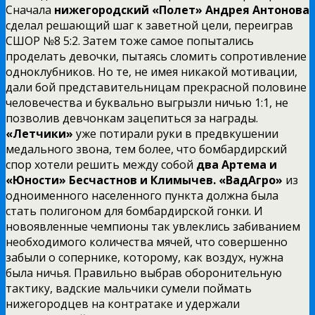
Сначала
нижегородский «Полет» Андрея Антонова
сделал решающий шаг к заветной цели, переиграв
СШОР №8 5:2. Затем тоже самое попытались
проделать девочки, пытаясь сломить сопротивление
одноклубников. Но те, не имея никакой мотивации,
дали бой представительницам прекрасной половине
человечества и буквально выгрызли ничью 1:1, не
позволив девчонкам зацепиться за награды.
«Летчики»
уже потирали руки в предвкушении
медального звона, тем более, что бомбардирский
спор хотели решить между собой
два Артема и
«Юности» Бесчастнов и Климычев.
«ВадАгро»
из
одноименного населенного пункта должна была
стать полигоном для бомбардирской гонки. И
новоявленные чемпионы так увлеклись забиванием
необходимого количества мячей, что совершенно
забыли о сопернике, которому, как воздух, нужна
была ничья. Правильно выбрав оборонительную
тактику, вадские мальчики сумели поймать
нижегородцев на контратаке и удержали