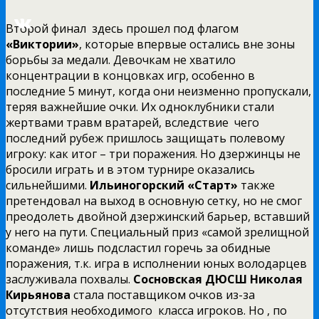
Второй финал здесь прошел под флагом
«Виктории»
, которые впервые остались вне зоны
борьбы за медали. Девочкам не хватило
концентрации в концовках игр, особенно в
последние 5 минут, когда они неизменно пропускали,
теряя важнейшие очки. Их одноклубники стали
жертвами травм вратарей, вследствие чего
последний рубеж пришлось защищать полевому
игроку: как итог – три поражения. Но дзержинцы не
бросили играть и в этом турнире оказались
сильнейшими.
Ильиногорский «Старт»
также
претендовал на выход в основную сетку, но не смог
преодолеть двойной дзержинский барьер, вставший
у него на пути. Специальный приз «самой зрелищной
команде» лишь подсластил горечь за обидные
поражения, т.к. игра в исполнении юных володарцев
заслуживала похвалы.
Сосновская ДЮСШ Николая
Кирьянова
стала поставщиком очков из-за
отсутствия необходимого класса игроков. Но , по