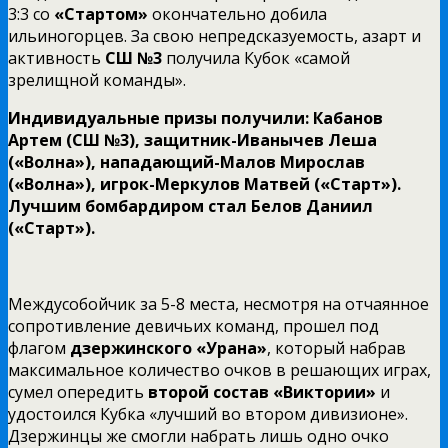
3:3 со
«Стартом»
окончательно добила
ильиногорцев. За свою непредсказуемость, азарт и
активность
СШ №3
получила Кубок «самой
зрелищной команды».
Индивидуальные призы получили: Кабанов
Артем (СШ №3), защитник-Иванычев Леша
(«Волна»), нападающий-Малов Мирослав
(«Волна»), игрок-Меркулов Матвей («Старт»).
Лучшим бомбардиром стал Белов Даниил
(«Старт»).
Междусобойчик за 5-8 места, несмотря на отчаянное
сопротивление девичьих команд, прошел под
флагом
дзержинского «Урана»
, который набрав
максимальное количество очков в решающих играх,
сумел опередить
второй состав «Виктории»
и
удостоился Кубка «лучший во втором дивизионе».
Дзержинцы же смогли набрать лишь одно очко