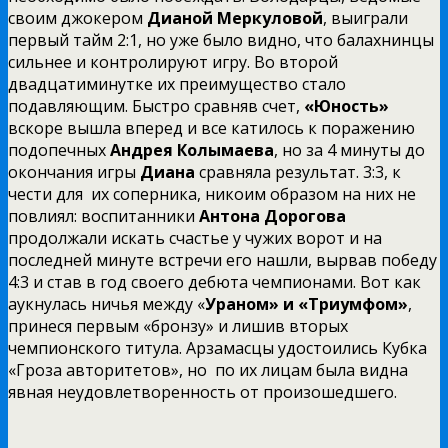
своим джокером
Дианой Меркуловой
, выиграли
первый тайм 2:1, но уже было видно, что балахнинцы
сильнее и контролируют игру. Во второй
двадцатиминутке их преимущество стало
подавляющим. Быстро сравняв счет,
«Юность»
вскоре вышла вперед и все катилось к поражению
подопечных
Андрея Колымаева
, но за 4 минуты до
окончания игры
Диана
сравняла результат. 3:3, к
чести для их соперника, никоим образом на них не
повлиял: воспитанники
Антона Дорогова
продолжали искать счастье у чужих ворот и на
последней минуте встречи его нашли, вырвав победу
4:3 и став в год своего дебюта чемпионами. Вот как
аукнулась ничья между «
Ураном» и «Триумфом»
,
принеся первым «бронзу» и лишив вторых
чемпионского титула. Арзамасцы удостоились Кубка
«Гроза авторитетов», но по их лицам была видна
явная неудовлетворенность от произошедшего.