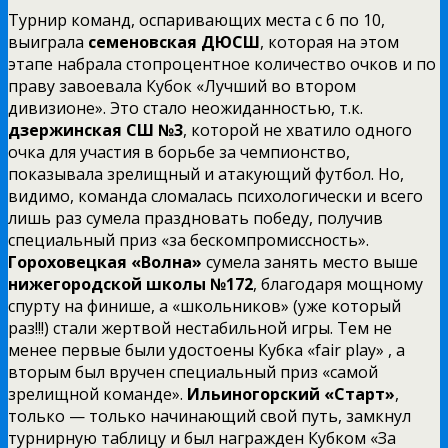
Турнир команд, оспаривающих места с 6 по 10,
выиграла
семеновская ДЮСШ
, которая на этом
этапе набрала стопроцентное количество очков и по
праву завоевала Кубок «Лучший во втором
дивизионе». Это стало неожиданностью, т.к.
дзержинская СШ №3
, которой не хватило одного
очка для участия в борьбе за чемпионство,
показывала зрелищный и атакующий футбол. Но,
видимо, команда сломалась психологически и всего
лишь раз сумела праздновать победу, получив
специальный приз «за бескомпромиссность».
Гороховецкая «Волна»
сумела занять место выше
нижегородской школы №172
, благодаря мощному
спурту на финише, а «школьников» (уже который
раз!!!) стали жертвой нестабильной игры. Тем не
менее первые были удостоены Кубка «fair play» , а
вторым был вручен специальный приз «самой
зрелищной команде».
Ильиногорский «Старт»
,
только — только начинающий свой путь, замкнул
турнирную таблицу и был награжден Кубком «За