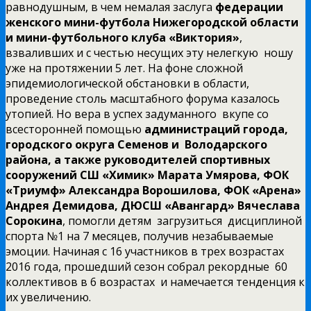
равнодушным, в чем немалая заслуга
федерации
женского мини-футбола Нижегородской области
и мини-футбольного клуба «Виктория»
,
взваливших и с честью несущих эту нелегкую ношу
уже на протяжении 5 лет. На фоне сложной
эпидемиологической обстановки в области,
проведение столь масштабного форума казалось
утопией. Но вера в успех задуманного вкупе со
всесторонней помощью
администраций города,
городского округа Семенов и Володарского
района, а также руководителей спортивных
сооружений СШ «Химик» Марата Умярова, ФОК
«Триумф» Александра Ворошилова, ФОК «Арена»
Андрея Демидова, ДЮСШ «Авангард» Вячеслава
Сорокина
, помогли детям загрузиться дисциплиной
спорта №1 на 7 месяцев, получив незабываемые
эмоции. Начиная с 16 участников в трех возрастах
2016 года, прошедший сезон собрал рекордные 60
коллективов в 6 возрастах и намечается тенденция к
их увеличению.