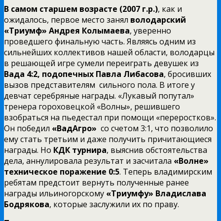
В самом старшем возрасте (2007 г.р.)
, как и
ожидалось, первое место занял
володарский
«Триумф» Андрея Колымаева
, уверенно
проведшего финальную часть. Являясь одним из
сильнейших коллективов нашей области, володарцы
в решающей игре сумели переиграть девушек из
Вада 4:2, подопечных Павла Либасова
, бросивших
вызов представителям сильного пола. В итоге у
девчат серебряные награды. «Лукавый попутал»
тренера гороховецкой «Волны», решившего
взобраться на пьедестал при помощи «переростков».
Он победил
«ВадАгро»
со счетом 3:1, что позволило
ему стать третьим и даже получить причитающиеся
награды. Но
КДК турнира
, выяснив обстоятельства
дела, аннулировала результат и засчитала
«Волне»
техническое поражение 0:5
. Теперь владимирским
ребятам предстоит вернуть полученные ранее
награды ильиногорскому
«Триумфу» Владислава
Бодрякова
, которые заслужили их по праву.