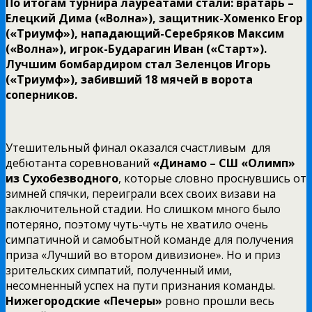
По итогам турнира лауреатами стали: вратарь –
Елецкий Дима («Волна»), защитник-Хоменко Егор
(«Триумф»), нападающий-Серебряков Максим
(«Волна»), игрок-Бударагин Иван («Старт»).
Лучшим бомбардиром стал Зеленцов Игорь
(«Триумф»), забивший 18 мячей в ворота
соперников.
Утешительный финал оказался счастливым для
дебютанта соревнований
«Динамо – СШ «Олимп»
из Сухобезводного
, которые словно проснувшись от
зимней спячки, переиграли всех своих визави на
заключительной стадии. Но слишком много было
потеряно, поэтому чуть-чуть не хватило очень
симпатичной и самобытной команде для получения
приза «Лучший во втором дивизионе». Но и приз
зрительских симпатий, полученный ими,
несомненный успех на пути признания команды.
Нижегородские «Печеры»
ровно прошли весь