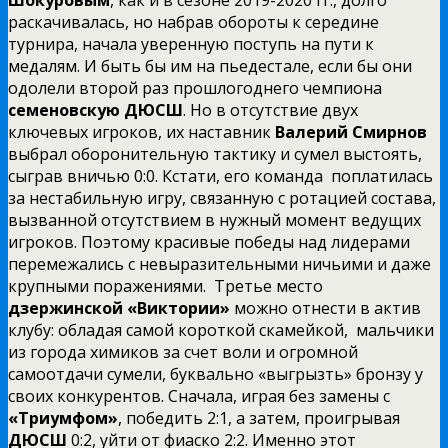
раскачивалась, но набрав обороты к середине
турнира, начала уверенную поступь на пути к
медалям. И быть бы им на пьедестале, если бы они
одолели второй раз прошлогоднего чемпиона
семеновскую ДЮСШ
. Но в отсутствие двух
ключевых игроков, их наставник
Валерий Смирнов
выбрал оборонительную тактику и сумел выстоять,
сыграв вничью 0:0. Кстати, его команда поплатилась
за нестабильную игру, связанную с ротацией состава,
вызванной отсутствием в нужный момент ведущих
игроков. Поэтому красивые победы над лидерами
перемежались с невыразительными ничьими и даже
крупными поражениями. Третье место
дзержинской «Виктории»
можно отнести в актив
клубу: обладая самой короткой скамейкой, мальчики
из города химиков за счет воли и огромной
самоотдачи сумели, буквально «выгрызть» бронзу у
своих конкурентов. Сначала, играя без замены с
«Триумфом»
, победить 2:1, а затем, проигрывая
ДЮСШ
0:2, уйти от фиаско 2:2. Именно этот