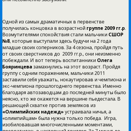
Одной из самых драматичных в первенстве
получилась концовка в возрастной
группе 2009 гг.р
.
Возмутителями спокойствия стали мальчики
СШОР
№8
, которые выступали здесь будучи на 2 года
младше своих соперников. За 4 сезона, пройдя путь
от своих сверстников до 2009 гг.р., они неизменно
побеждали. И вот теперь воспитанники
Олега
Бояринцева
замахнулись на этот возраст. Пройдя
группу с одним поражением, мальчики 2011
заставили себя уважать, нокаутировав и чемпиона и
экс-чемпиона прошлогоднего первенства. Именно
благодаря автозаводцам до последней минуты было
неясно, кто же окажется на вершине пьедестала. В
решающей схватке против земляков из
«Олимпийских надежд»
устраивала ничья, а
«олимпийцам» была нужна только победа. Игра,
изобиловавшая многочисленными моментами,
превратилась в настоящий триллер. За 7 минут до