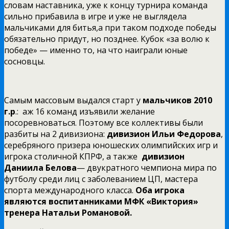
словам наставника, уже к концу турнира команда
сильно прибавила в игре и уже не выглядела
мальчиками для битья,а при таком подходе победы
обязательно придут, но позднее. Кубок «за волю к
победе» — именно то, на что наиграли юные
сосновцы.
Самым массовым выдался старт у
мальчиков 2010
г.р
.: аж 16 команд изъявили желание
посоревноваться. Поэтому все коллективы были
разбиты на 2 дивизиона:
дивизион Ильи Федорова
,
серебряного призера юношеских олимпийских игр и
игрока столичной КПРФ, а также
дивизион
Даниила Белова
— двукратного чемпиона мира по
футболу среди лиц с заболеванием ЦП, мастера
спорта международного класса.
Оба игрока
являются воспитанниками МФК «Виктория»
тренера Натальи Романовой.