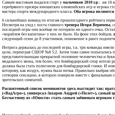
Самым массовым выдался старт у
мальчиков 2010 г.р
.: аж 16
серебряного призера юношеских олимпийских игр и игрока с
мастера спорта международного класса.
Оба игрока являются
6 сильнейших команд по итогам прошлогоднего рейтинга перв
Несмотря на уход с поста главного
тренера Игоря Веричева
, 
последней игры они вообще не потеряли ни одного очка. Оста
«кораблем без капитана» у них не было. На фоне этих бойцов,
следующий сезон до 8 участников, понижение в ранге подопе
Интрига держалась до последней игры, т.к. три команды имел
цели, переиграв СШОР №8 5:2. Затем тоже самое попытались п
представительницам прекрасной половине человечества и букв
медального звона, тем более, что бомбардирский спор хотели 
должна была стать полигоном для бомбардирской гонки. И нов
которому, как воздух, нужна была ничья. Правильно выбрав о
сотворив сенсацию, в которую поверили вместе с финальным св
зрительских симпатий.
Расшитенный список номинантов здесь выглядит так: вра
(«ВадАгро»), универсал-Захаров Андрей («Полет»), самый 
Бесчастнову из «Юности» стать самым забивным игроком т