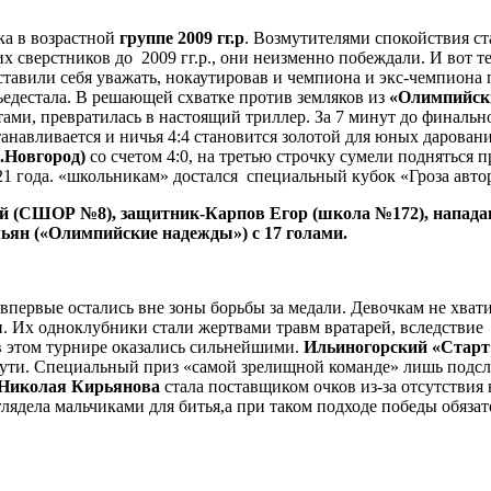
ка в возрастной
группе 2009 гг.р
. Возмутителями спокойствия с
оих сверстников до 2009 гг.р., они неизменно побеждали. И вот
ставили себя уважать, нокаутировав и чемпиона и экс-чемпиона
ьедестала. В решающей схватке против земляков из
«Олимпийск
ми, превратилась в настоящий триллер. За 7 минут до финальн
танавливается и ничья 4:4 становится золотой для юных дарова
.Новгород)
со счетом 4:0, на третью строчку сумели подняться 
 года. «школьникам» достался специальный кубок «Гроза авто
й (СШОР №8), защитник-Карпов Егор (школа №172), напада
ян («Олимпийские надежды») с 17 голами.
 впервые остались вне зоны борьбы за медали. Девочкам не хват
и. Их одноклубники стали жертвами травм вратарей, вследстви
 в этом турнире оказались сильнейшими.
Ильиногорский «Старт
пути. Специальный приз «самой зрелищной команде» лишь подсла
иколая Кирьянова
стала поставщиком очков из-за отсутствия 
глядела мальчиками для битья,а при таком подходе победы обяза