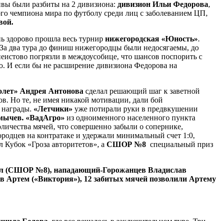
ивы были разбиты на 2 дивизиона:
дивизион Ильи Федорова
,
го чемпиона мира по футболу среди лиц с заболеванием ЦП,
вой.
ь здорово прошла весь турнир
нижегородская «Юность»
.
 За два тура до финиш нижегородцы были недосягаемы, до
еистово погрязли в междоусобице, что шансов поспорить с
но. И если бы не расширение дивизиона Федорова на
олет» Андрея Антонова
сделал решающий шаг к заветной
в. Но те, не имея никакой мотивации, дали бой
а награды.
«Летчики»
уже потирали руки в предвкушении
мычев.
«ВадАгро»
из одноименного населенного пункта
личества мячей, что совершенно забыли о сопернике,
родцев на контратаке и удержали минимальный счет 1:0,
 Кубок «Гроза авторитетов», а
СШОР №8
специальный приз
аил (СШОР №8), нападающий-Горожанцев Владислав
ов Артем («Виктория»), 12 забитых мячей позволили Артему