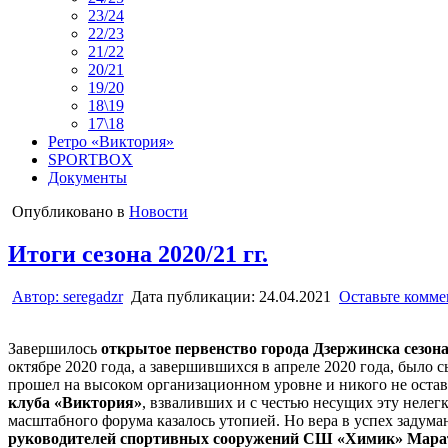
23/24
22/23
21/22
20/21
19/20
18\19
17\18
Ретро «Виктория»
SPORTBOX
Документы
Опубликовано в
Новости
Итоги сезона 2020/21 гг.
Автор:
seregadzr
Дата публикации:
24.04.2021
Оставьте комм
Завершилось
открытое первенство города Дзержинска сезона 
октябре 2020 года, а завершившихся в апреле 2020 года, было с
прошел на высоком организационном уровне и никого не оста
клуба «Виктория»
, взваливших и с честью несущих эту неле
масштабного форума казалось утопией. Но вера в успех заду
руководителей спортивных сооружений СШ «Химик» Мара