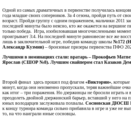
Одной из самых драматичных в первенстве получилась концов
года младше своих соперников. За 4 сезона, пройдя путь от св
возраст. Пройдя группу с одним поражением, мальчики 2011 за
последней минуты было неясно, кто же окажется на вершине п
только победа. Игра, изобиловавшая многочисленными момента
проигрывает 3:4. На последней минуте равновесие все же восс
лишь в заключительной игре, победив команду школы
№172 (Н
Александр Кузмин)
– бронзовые призеры первенства ПФО 2021
Лучшими в номинациях стали: вратарь – Прокофьев Матве
Ярослав (СШОР №8). Лучшим снайпером стал Казаков Демь
Второй финал здесь прошел под флагом
«Виктории»
, которые
минут, когда они неизменно пропускали, теряя важнейшие очк
как итог – три поражения. Но дзержинцы не бросили играть и
преодолеть двойной дзержинский барьер, вставший у него на 
юных володарцев заслуживала похвалы.
Сосновская ДЮСШ Н
к концу турнира команда сильно прибавила в игре и уже не вы
то, на что наиграли юные сосновцы.