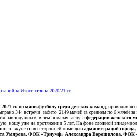
ентарий
на Итоги сезона 2020/21 гг.
2021 гг. по мини-футболу среди детских команд
, проводившее
ыграно 344 встречи, забито 2149 мячей (в среднем по 6 мячей за
вил равнодушным, в чем немалая заслуга
федерации женского м
гкую ношу уже на протяжении 5 лет. На фоне сложной эпидемиол
манного вкупе со всесторонней помощью
администраций города, 
та Умярова, ФОК «Триумф» Александра Ворошилова, ФОК 