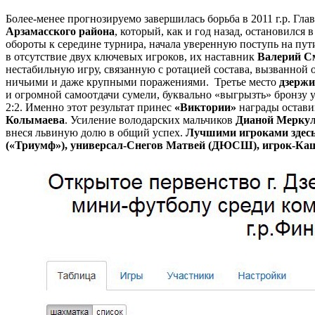
Более-менее прогнозируемо завершилась борьба в 2011 г.р. Г
Арзамасского района
, который, как и год назад, остановился 
обороты к середине турнира, начала уверенную поступь на пут
в отсутствие двух ключевых игроков, их наставник
Валерий С
нестабильную игру, связанную с ротацией состава, вызванно
ничьими и даже крупными поражениями. Третье место
дзержи
и огромной самоотдачи сумели, буквально «выгрызть» бронзу у
2:2. Именно этот результат принес
«Виктории»
награды остав
Колымаева
. Усиление володарских мальчиков
Дианой Мерку
внеся львиную долю в общий успех.
Лучшими игроками здесь
(«Триумф»), универсал-Снегов Матвей (ДЮСШ), игрок-Каши