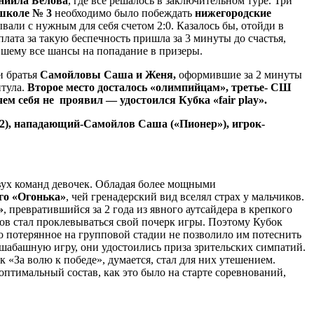
ниила Белова
, где все решалось в заключительном туре. Три
школе № 3
необходимо было побеждать
нижегородские
али с нужным для себя счетом 2:0. Казалось бы, отойди в
лата за такую беспечность пришла за 3 минуты до счастья,
вшему все шансы на попадание в призеры.
и братья
Самойловы Саша и Женя,
оформившие за 2 минуты
итула.
Второе место досталось «олимпийцам», третье- СШ
м себя не проявил — удостоился Кубка «fair play».
), нападающий-Самойлов Саша («Пионер»), игрок-
вух команд девочек. Обладая более мощными
го «Огонька»
, чей гренадерский вид вселял страх у мальчиков.
»
, превратившийся за 2 года из явного аутсайдера в крепкого
ков стал проклевываться свой почерк игры. Поэтому Кубок
 потерянное на групповой стадии не позволило им потеснить
сшабашную игру, они удостоились приза зрительских симпатий.
ок «За волю к победе», думается, стал для них утешением.
оптимальный состав, как это было на старте соревнований,