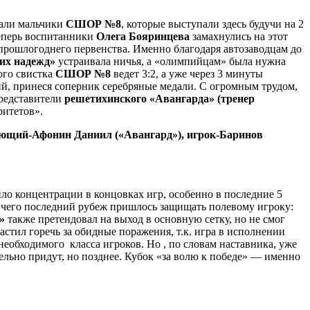
тали мальчики
СШОР №8
, которые выступали здесь будучи на 2
 теперь воспитанники
Олега Бояринцева
замахнулись на этот
 прошлогоднего первенства. Именно благодаря автозаводцам до
их надежд»
устраивала ничья, а «олимпийцам» была нужна
ого свистка
СШОР №8
ведет 3:2, а уже через 3 минуты
ний, принеся соперник серебряные медали. С огромным трудом,
представители
решетихинского «Авангарда» (тренер
ритетов».
ющий-Афонин Даниил («Авангард»), игрок-Баринов
ило концентрации в концовках игр, особенно в последние 5
е чего последний рубеж пришлось защищать полевому игроку:
»
также претендовал на выход в основную сетку, но не смог
стил горечь за обидные поражения, т.к. игра в исполнении
необходимого класса игроков. Но , по словам наставника, уже
тельно придут, но позднее. Кубок «за волю к победе» — именно