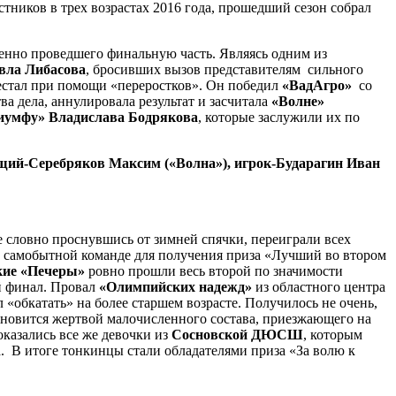
тников в трех возрастах 2016 года, прошедший сезон собрал
ренно проведшего финальную часть. Являясь одним из
авла Либасова
, бросивших вызов представителям сильного
дестал при помощи «переростков». Он победил
«ВадАгро»
со
ва дела, аннулировала результат и засчитала
«Волне»
иумфу» Владислава Бодрякова
, которые заслужили их по
ющий-Серебряков Максим («Волна»), игрок-Бударагин Иван
е словно проснувшись от зимней спячки, переиграли всех
 и самобытной команде для получения приза «Лучший во втором
кие «Печеры»
ровно прошли весь второй по значимости
 финал. Провал
«Олимпийских надежд»
из областного центра
 «обкатать» на более старшем возрасте. Получилось не очень,
тановится жертвой малочисленного состава, приезжающего на
оказались все же девочки из
Сосновской ДЮСШ
, которым
. В итоге тонкинцы стали обладателями приза «За волю к