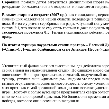
Сорокина
, помогли детям загрузиться дисциплиной спорта №1
рекордные 60 коллективов в 6 возрастах и намечается тенденц
В самом старшем возрасте (2007 г.р.)
, как и ожидалось, перво
сильнейших коллективов нашей области, володарцы в решающе
пола. В итоге у девчат серебряные награды. «Лукавый попута
счетом 3:1, что позволило ему стать третьим и даже получить
техническое поражение 0:5
. Теперь владимирским ребятам пр
праву.
По итогам турнира лауреатами стали: вратарь – Елецкий 
(«Старт»). Лучшим бомбардиром стал Зеленцов Игорь («Три
Утешительный финал оказался счастливым для дебютанта со
своих визави на заключительной стадии. Но слишком много бы
дивизионе». Но и приз зрительских симпатий, полученный им
турнир, уступив лишь «динамовцам». Видимо это предел юны
вызван отсутствием игроков данного возраста: основу «олимпий
хотя приза как самой зрелищной команды они все-таки удостои
игры. Поэтому с ролью аутсайдера представителя севера област
явно не хватало игровой практики. Но бились они временами д
победе», которого они несомненно заслужили.