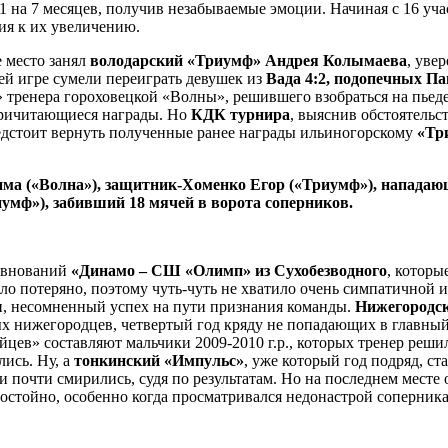
 на 7 месяцев, получив незабываемые эмоции. Начиная с 16 учас
ия к их увеличению.
е место занял
володарский «Триумф» Андрея Колымаева
, уве
й игре сумели переиграть девушек из
Вада 4:2, подопечных П
л» тренера гороховецкой «Волны», решившего взобраться на пье
 причитающиеся награды. Но
КДК турнира
, выяснив обстоятельст
едстоит вернуть полученные ранее награды ильиногорскому
«Тр
Дима («Волна»), защитник-Хоменко Егор («Триумф»), напада
умф»), забивший 18 мячей в ворота соперников.
ревнований
«Динамо – СШ «Олимп» из Сухобезводного
, которы
ло потеряно, поэтому чуть-чуть не хватило очень симпатичной
и, несомненный успех на пути признания команды.
Нижегородс
х нижегородцев, четвертый год кряду не попадающих в главный
цев» составляют мальчики 2009-2010 г.р., которых тренер решил
лись. Ну, а
тонкинский «Импульс»
, уже который год подряд, с
и почти смирились, судя по результатам. Но на последнем месте 
остойно, особенно когда просматривался недонастрой соперника