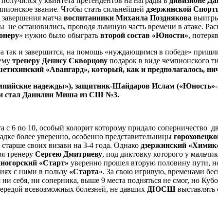
получился у квинтета претендентов на награды в
дивизионе Да
емпионское звание. Чтобы стать сильнейшей
дзержинской Спорт
о завершения матча
воспитанники Михаила Позднякова
выигрыв
 не остановились, проводя львиную часть времени в атаке. Расп
онеру
» нужно было обыграть
второй состав «Юности»
, потеря
гра так и завершится, на помощь «нуждающимся в победе» пришл
оему
тренеру Денису Скворцову
подарок в виде чемпионского т
етихинский «Авангард», который, как и предполагалось, ниче
мпийские надежды»), защитник-Шайдаров Ислам («Юность»-2
ми стал Данилин Миша из СШ №3.
 с 6 по 10, особый колорит которому придало соперничество д
адке более уверенно, особенно представительницы
гороховецко
 старше своих визави на 3-4 года. Однако
дзержинский «Химик
ря тренеру
Сергею Дмитриеву
, под диктовку которого у мальчи
ногорский «Старт»
уверенно прошел вторую половину пути, но
ниях с ними в пользу
«Старта
». За свою игривую, временами бе
ея ни себя, ни соперника, выше 9 места подняться не смог, но Куб
чередой всевозможных болезней, не давших
ДЮСШ
выставлять 