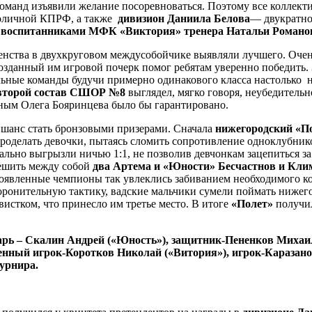
 команд изъявили желание посоревноваться. Поэтому все коллект
толичной КПРФ, а также
дивизион Даниила Белова
— двукратно
 воспитанниками МФК «Виктория» тренера Натальи Романо
енства в двухкруговом междусобойчике выявляли лучшего. Очен
созданный им игровой почерк помог ребятам уверенно победить.
льные команды будучи примерно одинакового класса настолько н
второй состав СШОР №8
выглядел, мягко говоря, неубедитель
чным Олега Бояринцева было бы гарантировано.
и шанс стать бронзовыми призерами. Сначала
нижегородский «П
роделать девочки, пытаясь сломить сопротивление одноклубнико
ально выгрызли ничью 1:1, не позволив девчонкам зацепиться з
решить между собой
два Артема и «Юности» Бесчастнов и Кли
оявленные чемпионы так увлеклись забиванием необходимого ко
боронительную тактику, вадские мальчики сумели поймать нижего
истком, что принесло им третье место. В итоге
«Полет»
получил
тарь – Скалин Андрей («Юность»), защитник-Пененков Мих
ценный игрок-Коротков Николай («Витория»), игрок-Каразан
урнира.