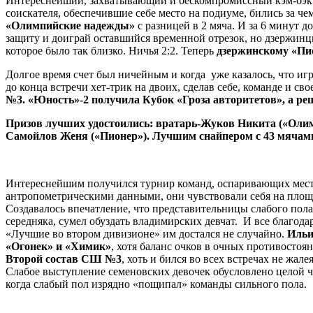
Интереснейший, захватывающий и бескомпромиссный кэм-бэк 
соискателя, обеспечившие себе место на подиуме, бились за ч
«Олимпийские надежды»
с разницей в 2 мяча. И за 6 минут д
защиту и доиграй оставшийся временной отрезок, но дзержинцы
которое было так близко. Ничья 2:2. Теперь
дзержинскому «Пи
Долгое время счет был ничейным и когда уже казалось, что и
до конца встречи хет-трик на двоих, сделав себе, команде и св
№3. «Юность»-2 получила Кубок «Гроза авторитетов», а реш
Призов лучших удостоились: вратарь-Жуков Никита («Оли
Самойлов Женя («Пионер»). Лучшим снайпером с 43 мяча
Интереснейшим получился турнир команд, оспаривающих места
антропометрическими данными, они чувствовали себя на площ
Создавалось впечатление, что представительницы слабого пола
середняка, сумел обуздать владимирских девчат. И все благода
«Лучшие во втором дивизионе» им достался не случайно.
Ильи
«Огонек» и «Химик»
, хотя баланс очков в очных противостоя
Второй состав СШ №3
, хоть и бился во всех встречах не жал
Слабое выступление семеновских девочек обусловлено целой 
когда слабый пол изрядно «пощипал» команды сильного пола.