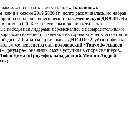
дачным можно назвать выступление
«Чкаловца» из
м
, как и в сезоне 2019-2020 гг., долго раскачивалась, но набрав
 второй раз прошлогоднего чемпиона
семеновскую ДЮСШ
. Но
в вничью 0:0. Кстати, его команда поплатилась за
ивые победы над лидерами перемежались с невыразительными
 короткой скамейкой, мальчики из города химиков за счет воли
победить 2:1, а затем, проигрывая
ДЮСШ
0:2, уйти от фиаско
ителем же первенства стал
володарский «Триумф» Андрея
м
«Триумфа»
, она лишь 2 мяча уступила в споре снайперов,
- Лобов Дима («Триумф»), нападающий-Мишин Андрей
ц»).