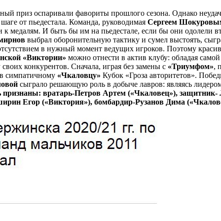
лавный приз оспаривали фавориты прошлого сезона. Однако неу
в шаге от пьедестала. Команда, руководимая
Сергеем Шокуровы
и к медалям. И быть бы им на пьедестале, если бы они одолели
мирнов
выбрал оборонительную тактику и сумел выстоять, сыгра
й отсутствием в нужный момент ведущих игроков. Поэтому крас
нской «Виктории»
можно отнести в актив клубу: обладая самой
 своих конкурентов. Сначала, играя без замены с
«Триумфом»
, 
ив симпатичному
«Чкаловцу»
Кубок «Гроза авторитетов». Побед
ловой
сыграло решающую роль в добыче лавров: являясь лидеро
 признаны: вратарь-Петров Артем («Чкаловец»), защитник
рин Егор («Виктория»), бомбардир-Рузанов Дима («Чкалове