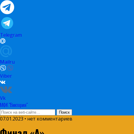
Telegram
Mailru
Viber
Vk
МФК "Виктория"
07.01.2023 • нет комментариев
Финал «А»