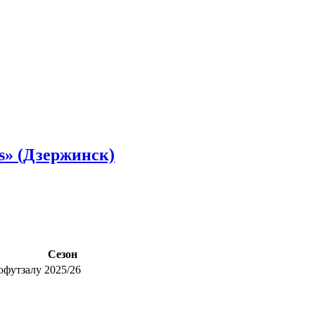
» (Дзержинск)
Сезон
офутзалу
2025/26