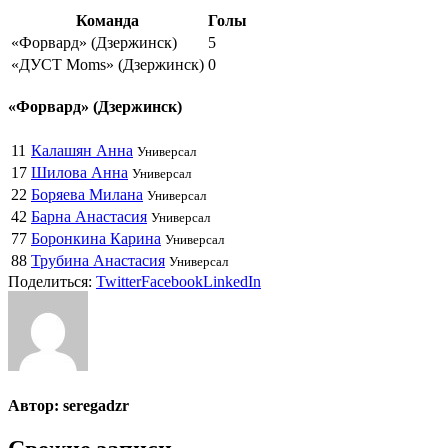
Команда
Голы
«Форвард» (Дзержинск)
5
«ДУСТ Moms» (Дзержинск)
0
«Форвард» (Дзержинск)
11
Калашян Анна
Универсал
17
Шилова Анна
Универсал
22
Боряева Милана
Универсал
42
Барна Анастасия
Универсал
77
Боронкина Карина
Универсал
88
Трубина Анастасия
Универсал
Поделиться:
Twitter
Facebook
LinkedIn
Автор:
seregadzr