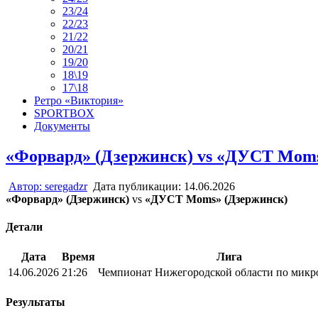
23/24
22/23
21/22
20/21
19/20
18\19
17\18
Ретро «Виктория»
SPORTBOX
Документы
«Форвард» (Дзержинск) vs «ДУСТ Moms
Автор:
seregadzr
Дата публикации:
14.06.2026
«Форвард» (Дзержинск)
vs
«ДУСТ Moms» (Дзержинск)
Детали
Дата
Время
Лига
14.06.2026
21:26
Чемпионат Нижегородской области по микр
Результаты