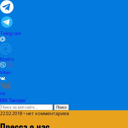
Telegram
Mailru
Viber
Vk
МФК "Виктория"
22.02.2018 • нет комментариев
Пресса о нас