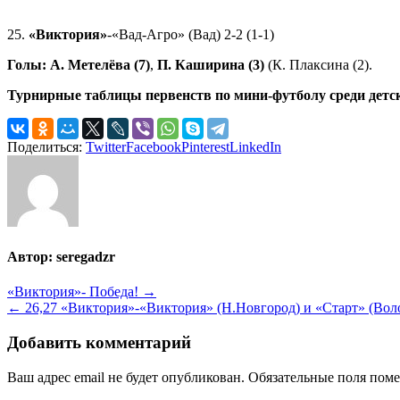
25.
«Виктория»
-«Вад-Агро» (Вад) 2-2 (1-1)
Голы:
А. Метелёва (7)
,
П. Каширина (3)
(К. Плаксина (2).
Турнирные таблицы первенств по мини-футболу среди детск
Поделиться:
Twitter
Facebook
Pinterest
LinkedIn
Автор:
seregadzr
Навигация
«Виктория»- Победа! →
← 26,27 «Виктория»-«Виктория» (Н.Новгород) и «Старт» (Вол
по
записям
Добавить комментарий
Ваш адрес email не будет опубликован.
Обязательные поля пом