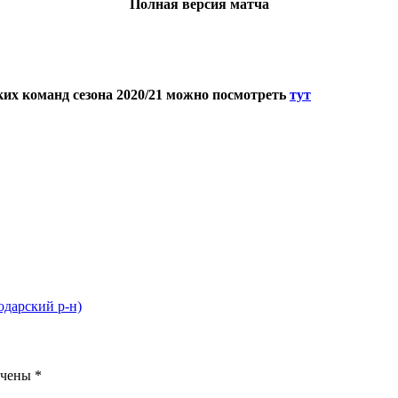
Полная версия матча
их команд сезона 2020/21 можно посмотреть
тут
одарский р-н)
ечены
*