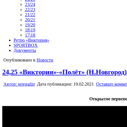
23/24
22/23
21/22
20/21
19/20
18\19
17\18
Ретро «Виктория»
SPORTBOX
Документы
Опубликовано в
Новости
24,25 «Виктория»-«Полёт» (Н.Новгород)
Автор:
seregadzr
Дата публикации:
19.02.2021
Оставьте комм
Открытое первенст